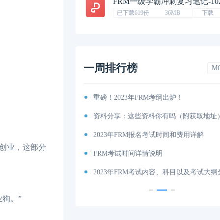
FRM一级学霸冲刺复习笔记-10
已下载619份
36MB
下载
一周排行榜
M
排汇总篇
重磅！2023年FRM考纲出炉！
程图
资料分享：这些资料你有吗（附获取地址
特雷诺比率
2023年FRM报名考试时间和费用详解
创业，这部分
马科维茨有效前沿
FRM考试时间详情说明
科目及考试内容介绍！
2023年FRM考试内容、科目以及考试大
狗。”