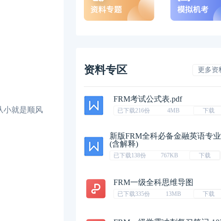
资料专区
更多资
FRM考试公式表.pdf
从小就是顺风
已下载216份
4MB
下载
新版FRM全科必备金融英语专
(含解释)
已下载138份
767KB
下载
FRM一级全科思维导图
已下载335份
13MB
下载