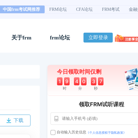
中国frm考试网推荐
FRM论坛
CFA论坛
FRM考试
金融
关于frm
frm论坛
立即登录
今日领取时间仅剩
1
9
:
4
0
:
3
6
时
分
秒
领取FRM试听课程
用户163
1天前
112****290
下载
1 天前
**AoZ
130****8017
自动输入历史信息
《个人信息授权于隐私政策》
用户651
127****21
2024-11-19