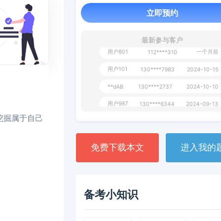
立即预约
用户349
130****9630
2024-11-15
用户232
一个月前
130****3420
最新参与客户
用户801
一个月前
112****310
用户101
130****7983
2024-10-15
**dAB
130****2737
2024-10-10
用户987
130****6344
2024-09-13
用户279
130****8868
2024-08-21
挖掘属于自己
免费下载本文
进入我的
备考小知识