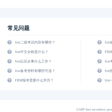
常见问题
frm二级考试内容有哪些？
fr
frm中文全称是什么？
FR
frm以后从事什么工作？
fr
frm备考资料有哪些可选？
fr
FRM报考需要什么学历？
fr
GARP does not endorse, prom