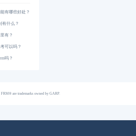
后能有哪些好处？
区别有什么？
哪里有？
生考可以吗？
rm吗？
RP®, FRM® are trademarks owned by GARP.