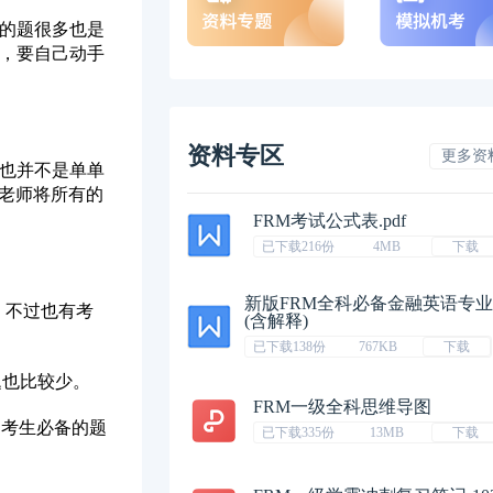
集的题很多也是
烦，要自己动手
资料专区
更多资
题也并不是单单
老师将所有的
FRM考试公式表.pdf
已下载216份
4MB
下载
新版FRM全科必备金融英语专
，不过也有考
(含解释)
已下载138份
767KB
下载
题也比较少。
FRM一级全科思维导图
是考生必备的题
已下载335份
13MB
下载