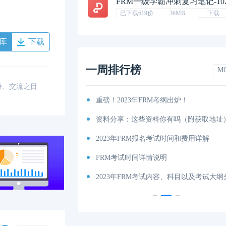
FRM一级学霸冲刺复习笔记-10
已下载619份
36MB
下载
库
下载
一周排行榜
M
考、交流之目
排汇总篇
重磅！2023年FRM考纲出炉！
程图
资料分享：这些资料你有吗（附获取地址
特雷诺比率
2023年FRM报名考试时间和费用详解
马科维茨有效前沿
FRM考试时间详情说明
科目及考试内容介绍！
2023年FRM考试内容、科目以及考试大