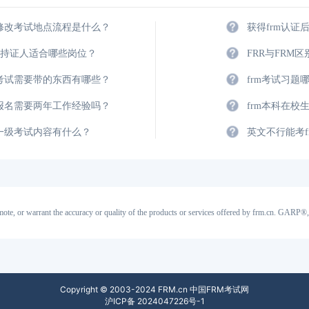
m修改考试地点流程是什么？
获得frm认证
M持证人适合哪些岗位？
FRR与FRM
m考试需要带的东西有哪些？
frm考试习题
m报名需要两年工作经验吗？
frm本科在校
m一级考试内容有什么？
英文不行能考f
ote, or warrant the accuracy or quality of the products or services offered by frm.cn. GA
Copyright © 2003-2024 FRM.cn 中国FRM考试网
沪ICP备 2024047226号-1