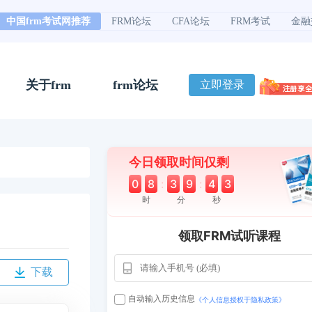
中国frm考试网推荐
FRM论坛
CFA论坛
FRM考试
金融
关于frm
frm论坛
立即登录
今日领取时间仅剩
0
8
:
3
9
:
4
2
时
分
秒
领取FRM试听课程
用户163
1天前
112****290
下载
1 天前
**AoZ
130****8017
自动输入历史信息
《个人信息授权于隐私政策》