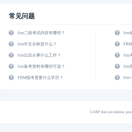
常见问题
frm二级考试内容有哪些？
fr
frm中文全称是什么？
FR
frm以后从事什么工作？
fr
frm备考资料有哪些可选？
fr
FRM报考需要什么学历？
fr
GARP does not endorse, prom