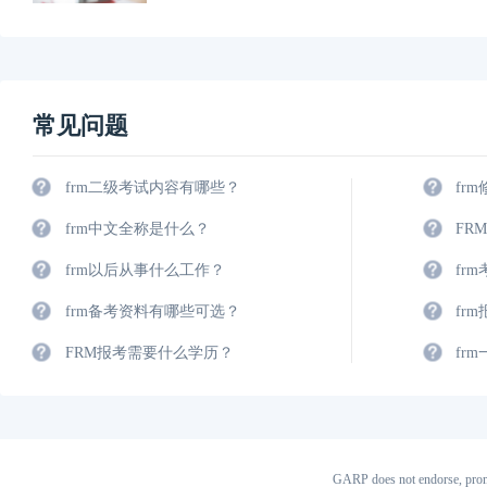
常见问题
frm二级考试内容有哪些？
fr
frm中文全称是什么？
FR
frm以后从事什么工作？
fr
frm备考资料有哪些可选？
fr
FRM报考需要什么学历？
fr
GARP does not endorse, prom