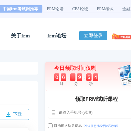
中国frm考试网推荐
FRM论坛
CFA论坛
FRM考试
金融
关于frm
frm论坛
立即登录
今日领取时间仅剩
0
6
:
1
9
:
5
3
时
分
秒
领取FRM试听课程
用户163
1天前
112****290
下载
1 天前
**AoZ
130****8017
自动输入历史信息
《个人信息授权于隐私政策》
用户651
127****21
2024-11-19