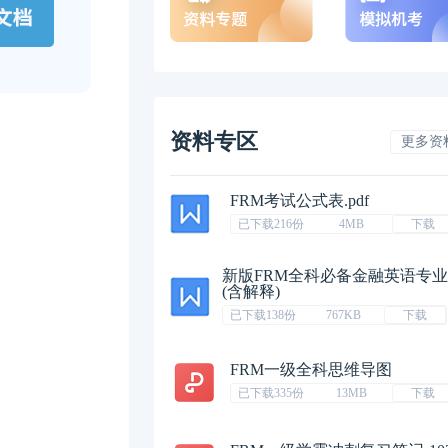
资料专区
更多资
FRM考试公式表.pdf
已下载216份
4MB
下载
新版FRM全科必备金融英语专
(含解释)
已下载138份
767KB
下载
FRM一级全科思维导图
已下载335份
13MB
下载