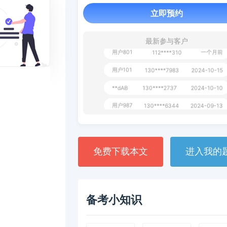
用户349
130****9630
2024-11-15
立即预约
用户232
一个月前
130****3420
最新参与客户
用户801
一个月前
112****310
用户101
130****7983
2024-10-15
**dAB
130****2737
2024-10-10
用户987
130****6344
2024-09-13
用户279
130****8868
2024-08-21
免费下载本文
进入我的
备考小知识