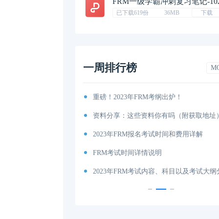
FRM一级学霸冲刺复习笔记-10
已下载619份
36MB
下载
一周排行榜
M
考纲出炉！
2023年FRM考试如何更改考试地点呢？
你有吗（附获取地址）？
考下FRM大概要多少钱？
考试时间和费用详解
FRM考试报名流程，2023年FRM报名最新
说明
2023年FRM一级考试时间详细说明
内容、科目以及考试大纲分享！
FRM考下来大概一共要花多少钱？