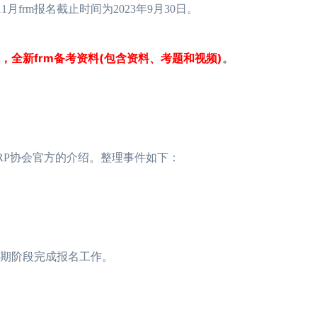
月frm报名截止时间为2023年9月30日。
，全新frm备考资料(包含资料、考题和视频)
。
2023年FRM考试安排汇总篇
重磅！2023年FRM
ARP协会官方的介绍。整理事件如下：
2023年FRM报名流程图
资料分享：这些资料
FRM考试知识点：特雷诺比率
2023年FRM报名
FRM考试知识点：马科维茨有效前沿
FRM考试时间详情
2023年FRM考试科目及考试内容介绍！
2023年FRM考试
生在早期阶段完成报名工作。