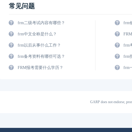
常见问题
frm二级考试内容有哪些？
fr
frm中文全称是什么？
FR
frm以后从事什么工作？
fr
frm备考资料有哪些可选？
fr
FRM报考需要什么学历？
fr
GARP does not endorse, prom