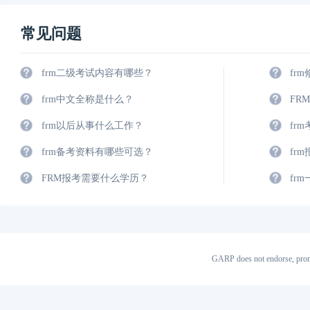
常见问题
frm二级考试内容有哪些？
fr
frm中文全称是什么？
FR
frm以后从事什么工作？
fr
frm备考资料有哪些可选？
fr
FRM报考需要什么学历？
fr
GARP does not endorse, prom