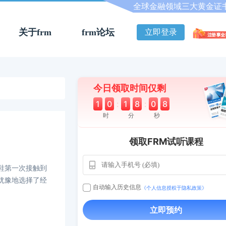
全球金融领域三大黄金证
关于frm
frm论坛
立即登录
今日领取时间仅剩
1
0
:
1
8
:
0
7
时
分
秒
领取FRM试听课程
鞋第一次接触到
犹豫地选择了经
自动输入历史信息
《个人信息授权于隐私政策》
立即预约
用户163
1天前
112****290