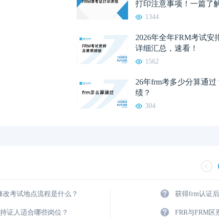
打印注意事项！一篇了
1344
2026年全年FRM考试
详细汇总，速看！
1562
26年frm考多少分算通
绩？
304
m修改考试地点流程是什么？
获得frm认证
2023年FRM考试安排汇总篇
重磅！2023年FRM
M持证人适合哪些岗位？
FRR与FRM
2023年FRM报名流程图
资料分享：这些资料