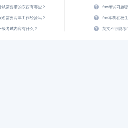
m考试需要带的东西有哪些？
frm考试习题
FRM考试知识点：特雷诺比率
2023年FRM报名
m报名需要两年工作经验吗？
frm本科在校
FRM考试知识点：马科维茨有效前沿
FRM考试时间详情
m一级考试内容有什么？
英文不行能考f
2023年FRM考试科目及考试内容介绍！
2023年FRM考试