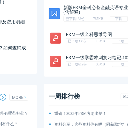
解！
新版FRM全科必备金融英语专
(含解释)
已下载138份
767KB
下载
安排及费用明细
FRM一级全科思维导图
已下载335份
13MB
下载
过？如何查询成
FRM一级学霸冲刺复习笔记-10
已下载619份
36MB
下载
一周排行榜
M
MORE
后能有哪些好处？
考纲出炉！
2023年FRM考试如何更改考试地点呢？
区别有什么？
你有吗（附获取地址）？
考下FRM大概要多少钱？