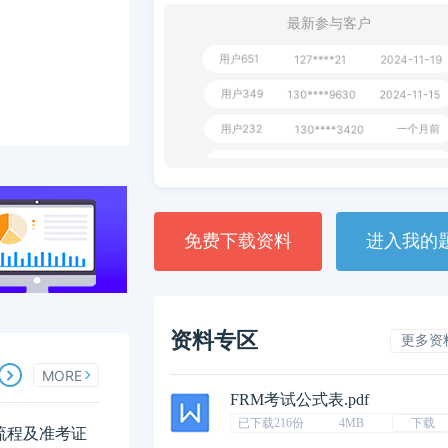
1 天前
**AoZ
130****8017
最新参与客户
用户651
127****21
2024-11-19
用户349
130****9630
2024-11-15
用户232
一个月前
130****3420
用户801
一个月前
112****310
用户101
130****7983
2024-10-15
**dAB
130****2737
2024-10-10
免费下载资料
进入我的
用户987
130****6344
2024-09-13
用户279
130****8868
2024-08-21
资料专区
更多资
MORE
FRM考试公式表.pdf
已下载216份
4MB
下载
印流程及准考证